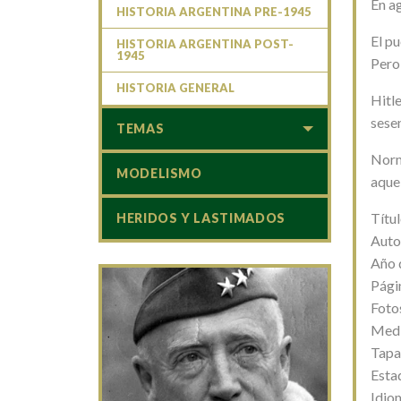
En ag
HISTORIA ARGENTINA PRE-1945
El pu
HISTORIA ARGENTINA POST-
1945
Pero 
HISTORIA GENERAL
Hitle
sesen
TEMAS
Norm
MODELISMO
aque
Títu
HERIDOS Y LASTIMADOS
Auto
Año 
Pági
Fotos
Medi
Tapa
Esta
Idio