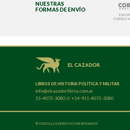
NUESTRAS
FORMAS DE ENVÍO
LIBROS DE HISTORIA POLÍTICA Y MILITAR
info@elcazadorlibros.com.ar
15-4072-3080 /// +54-911-4072-3080
© TODOS LOS DERECHOS RESERVADOS