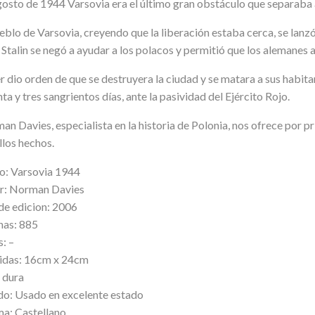
osto de 1944 Varsovia era el último gran obstáculo que separaba al
eblo de Varsovia, creyendo que la liberación estaba cerca, se lanzó
Stalin se negó a ayudar a los polacos y permitió que los alemanes 
r dio orden de que se destruyera la ciudad y se matara a sus habit
ta y tres sangrientos días, ante la pasividad del Ejército Rojo.
an Davies, especialista en la historia de Polonia, nos ofrece por 
llos hechos.
lo: Varsovia 1944
r: Norman Davies
de edicion: 2006
nas: 885
: –
das: 16cm x 24cm
 dura
do: Usado en excelente estado
ma: Castellano