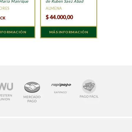
 Maria Manrique
de Ruben Saez Abad
TORES
ALMENA
$
44.000,00
OCK
INFORMACIÓN
MÁS INFORMACIÓN