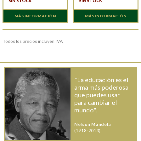
SIN STOCK
SIN STOCK
MÁS INFORMACIÓN
MÁS INFORMACIÓN
Todos los precios incluyen IVA
"La educación es el
arma más poderosa
que puedes usar
para cambiar el
mundo".
Nelson Mandela
(1918-2013)