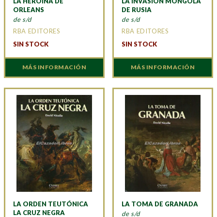
LA HEROÍNA DE
LA INVASIÓN MONGOLA
ORLEANS
DE RUSIA
de s/d
de s/d
RBA EDITORES
RBA EDITORES
SIN STOCK
SIN STOCK
MÁS INFORMACIÓN
MÁS INFORMACIÓN
LA ORDEN TEUTÓNICA
LA TOMA DE GRANADA
LA CRUZ NEGRA
de s/d