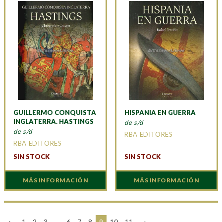
GUILLERMO CONQUISTA
HISPANIA EN GUERRA
INGLATERRA. HASTINGS
de s/d
de s/d
RBA EDITORES
RBA EDITORES
SIN STOCK
SIN STOCK
MÁS INFORMACIÓN
MÁS INFORMACIÓN
←
1
2
3
…
6
7
8
9
10
11
→