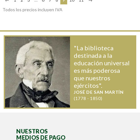
Todos los precios incluyen IVA
"La biblioteca
destinada a la
educación universal
es más poderosa
que nuestros
ejércitos".
JOSÉ DE SAN MARTÍN
(1778 - 1850)
NUESTROS
MEDIOS DE PAGO