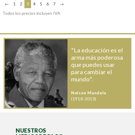
←
1
2
3
4
5
6
7
→
Todos los precios incluyen IVA
"La educación es el
arma más poderosa
que puedes usar
para cambiar el
mundo".
Nelson Mandela
(1918-2013)
NUESTROS