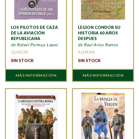
LOS PILOTOS DE CAZA
LEGION CONDOR SU
DE LA AVIACIÓN
HISTORIA 60 AÑOS
REPUBLICANA
DESPUES
de Rafael Permuy Lopez
de Raul Arias Ramos
QUIRON
ALMENA
SIN STOCK
SIN STOCK
MÁS INFORMACIÓN
MÁS INFORMACIÓN