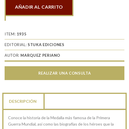
AÑADIR AL CARRITO
Caballeros
de
la
Pour
ITEM:
1935
le
EDITORIAL:
STUKA EDICIONES
Merite
AUTOR:
MARQUEZ PERIANO
cantidad
REALIZAR UNA CONSULTA
DESCRIPCIÓN
Conoce la historia de la Medalla más famosa de la Primera
Guerra Mundial, así como las biografías de los héroes que la