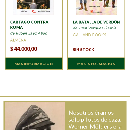
CARTAGO CONTRA
LA BATALLA DE VERDÚN
ROMA
de Juan Vazquez Garcia
de Ruben Saez Abad
GALLAND BOOKS
ALMENA
$
44.000,00
SIN STOCK
MÁS INFORMACIÓN
MÁS INFORMACIÓN
Nosotros éramos
sólo pilotos de caza.
Werner Mölders era