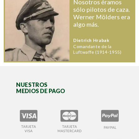
Nosotros éramos
sólo pilotos de caza.
Werner Mölders era
algo más.
Dietrich Hrabak
Comandante de la
Luftwaffe (1914-1955)
NUESTROS
MEDIOS DE PAGO