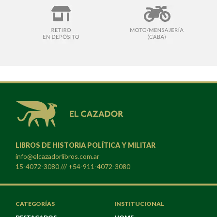
LIBROS DE HISTORIA POLÍTICA Y MILITAR
info@elcazadorlibros.com.ar
15-4072-3080 /// +54-911-4072-3080
CATEGORÍAS
INSTITUCIONAL