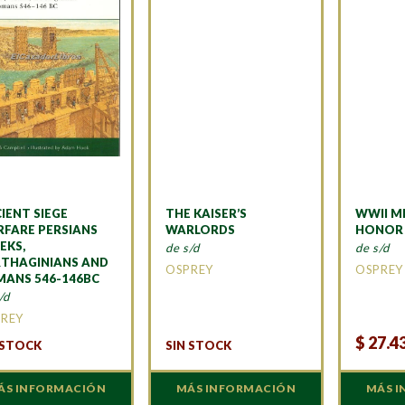
IENT SIEGE
THE KAISER’S
WWII M
FARE PERSIANS
WARLORDS
HONOR R
EKS,
de s/d
de s/d
THAGINIANS AND
OSPREY
OSPREY
ANS 546-146BC
/d
REY
$
27.4
 STOCK
SIN STOCK
ÁS INFORMACIÓN
MÁS INFORMACIÓN
MÁS 