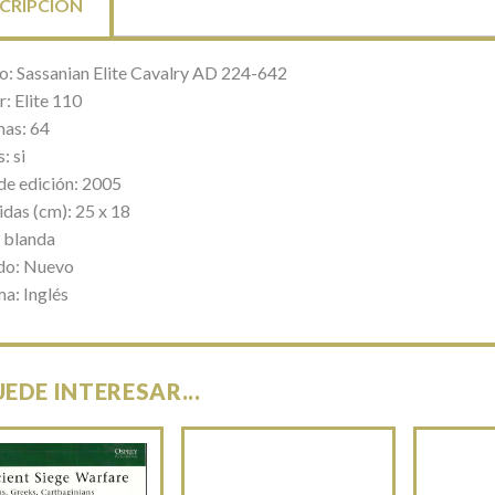
CRIPCIÓN
lo: Sassanian Elite Cavalry AD 224-642
: Elite 110
nas: 64
: si
de edición: 2005
das (cm): 25 x 18
 blanda
do: Nuevo
ma: Inglés
UEDE INTERESAR...