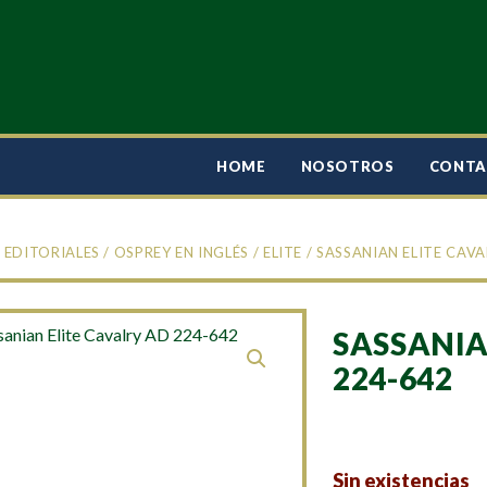
HOME
NOSOTROS
CONT
/
EDITORIALES
/
OSPREY EN INGLÉS
/
ELITE
/ SASSANIAN ELITE CAVA
SASSANIA
224-642
Sin existencias