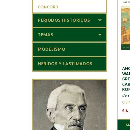
CONCORD
PERÍODOS HISTÓRICOS
TEMAS
MODELISMO
HERIDOS Y LASTIMADOS
ANC
WAR
GRE
CAR
ROM
de s
OSP
SIN
M