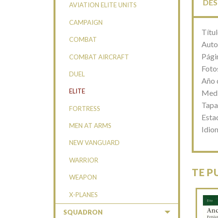
DES
AVIATION ELITE UNITS
CAMPAIGN
Títu
COMBAT
Autor
Pági
COMBAT AIRCRAFT
Fotos
DUEL
Año 
ELITE
Medi
Tapa
FORTRESS
Esta
MEN AT ARMS
Idio
NEW VANGUARD
WARRIOR
TE P
WEAPON
X-PLANES
SQUADRON