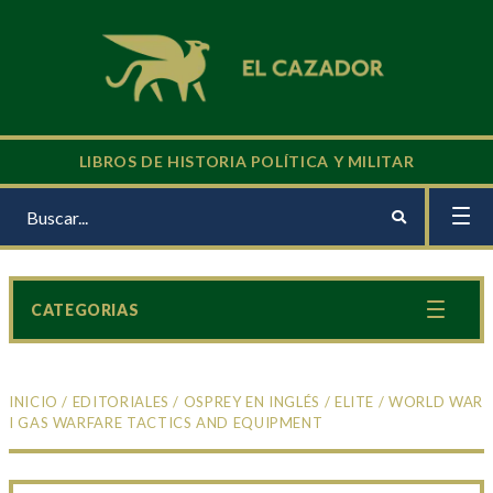
LIBROS DE HISTORIA POLÍTICA Y MILITAR
CATEGORIAS
INICIO
/
EDITORIALES
/
OSPREY EN INGLÉS
/
ELITE
/ WORLD WAR
I GAS WARFARE TACTICS AND EQUIPMENT