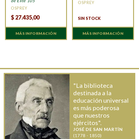
de Elite 105
OSPREY
OSPREY
$
27.435,00
SIN STOCK
MÁS INFORMACIÓN
MÁS INFORMACIÓN
"La biblioteca
destinada a la
educación universal
es más poderosa
que nuestros
ejércitos".
JOSÉ DE SAN MARTÍN
(1778 - 1850)