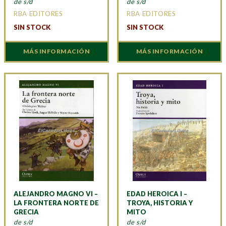
de s/d
de s/d
RBA EDITORES
RBA EDITORES
SIN STOCK
SIN STOCK
MÁS INFORMACIÓN
MÁS INFORMACIÓN
ALEJANDRO MAGNO VI –
EDAD HEROICA I –
LA FRONTERA NORTE DE
TROYA, HISTORIA Y
GRECIA
MITO
de s/d
de s/d