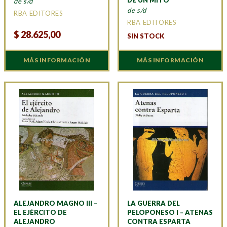
DE UN MITO
de s/d
de s/d
RBA EDITORES
RBA EDITORES
$
28.625,00
SIN STOCK
MÁS INFORMACIÓN
MÁS INFORMACIÓN
ALEJANDRO MAGNO III –
LA GUERRA DEL
EL EJÉRCITO DE
PELOPONESO I – ATENAS
ALEJANDRO
CONTRA ESPARTA