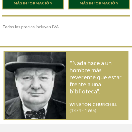
MÁS INFORMACIÓN
MÁS INFORMACIÓN
Todos los precios incluyen IVA
"Nada hace a un
hombre más
reverente que estar
frente a una
biblioteca".
WINSTON CHURCHILL
(1874 - 1965)