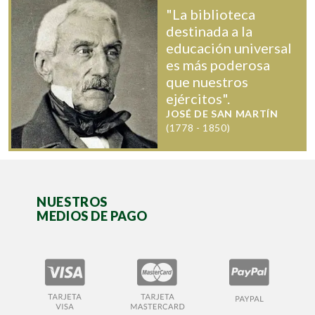
"La biblioteca
destinada a la
educación universal
es más poderosa
que nuestros
ejércitos".
JOSÉ DE SAN MARTÍN
(1778 - 1850)
NUESTROS
MEDIOS DE PAGO