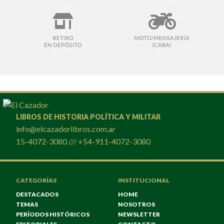
LIBROS DE HISTORIA POLÍTICA Y MILITAR
info@elcazadorlibros.com.ar
15-4072-3080 /// +54-911-4072-3080
CATEGORÍAS
INSTITUCIONAL
DESTACADOS
HOME
TEMAS
NOSOTROS
PERÍODOS HISTÓRICOS
NEWSLETTER