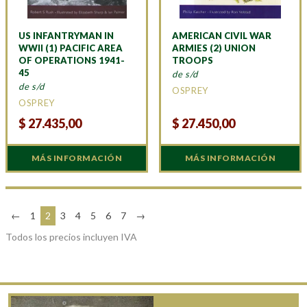
US INFANTRYMAN IN
AMERICAN CIVIL WAR
WWII (1) PACIFIC AREA
ARMIES (2) UNION
OF OPERATIONS 1941-
TROOPS
45
de s/d
de s/d
OSPREY
OSPREY
$
27.435,00
$
27.450,00
MÁS INFORMACIÓN
MÁS INFORMACIÓN
←
1
2
3
4
5
6
7
→
Todos los precios incluyen IVA