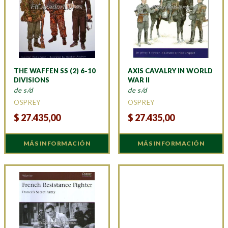
THE WAFFEN SS (2) 6-10
AXIS CAVALRY IN WORLD
DIVISIONS
WAR II
de s/d
de s/d
OSPREY
OSPREY
$
27.435,00
$
27.435,00
MÁS INFORMACIÓN
MÁS INFORMACIÓN